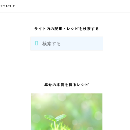
ARTICLE
最
初
の
サイト内の記事・レシピを検索する
サ
イ
検
ド
バ
索
ー
す
る
幸せの本質を得るレシピ