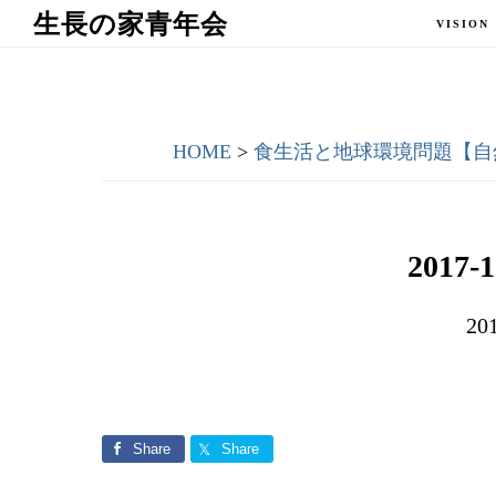
Skip
Skip
生長の家青年会
VISION
to
to
main
primary
content
sidebar
HOME
>
食生活と地球環境問題【自然
2017-1
20
Share
Share