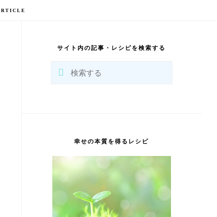
ARTICLE
最
初
の
サイト内の記事・レシピを検索する
サ
イ
検
ド
バ
索
ー
す
る
幸せの本質を得るレシピ