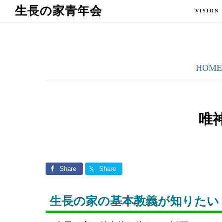
Skip
Skip
生長の家青年会
VISION
to
to
main
primary
content
sidebar
HOM
唯
Share
Share
生長の家の基本教義が知りたい