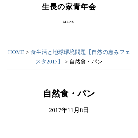
Skip
Skip
生長の家青年会
to
to
main
primary
MENU
content
sidebar
HOME
>
食生活と地球環境問題【自然の恵みフェ
スタ2017】
> 自然食・パン
自然食・パン
2017年11月8日