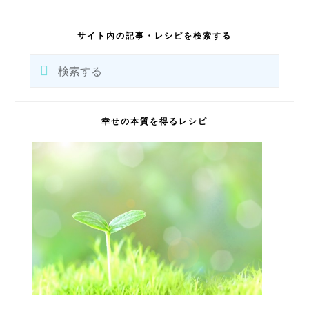
最
初
サイト内の記事・レシピを検索する
の
サ
検
イ
索
ド
バ
す
ー
る
幸せの本質を得るレシピ