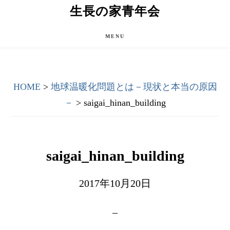
Skip
Skip
生長の家青年会
to
to
main
primary
MENU
content
sidebar
HOME
>
地球温暖化問題とは－現状と本当の原因
－
> saigai_hinan_building
saigai_hinan_building
2017年10月20日