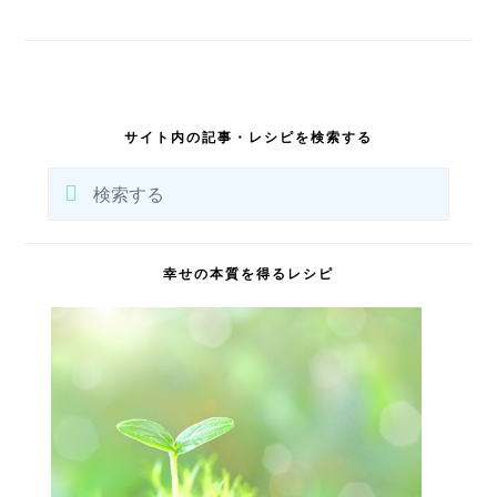
最
初
サイト内の記事・レシピを検索する
の
サ
検
イ
索
ド
バ
す
ー
る
幸せの本質を得るレシピ