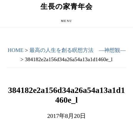
Skip
Skip
生長の家青年会
to
to
main
primary
MENU
content
sidebar
HOME
>
最高の人生を創る瞑想方法 ―神想観―
> 384182e2a156d34a26a54a13a1d1460e_l
384182e2a156d34a26a54a13a1d1
460e_l
2017年8月20日