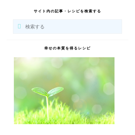
最
初
サイト内の記事・レシピを検索する
の
サ
検
イ
索
ド
バ
す
ー
る
幸せの本質を得るレシピ