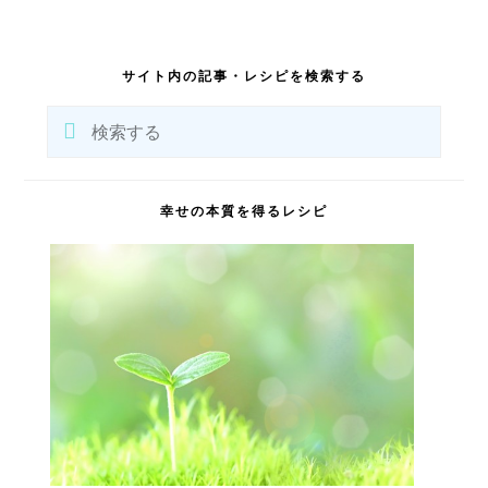
最
初
サイト内の記事・レシピを検索する
の
サ
検
イ
索
ド
バ
す
ー
る
幸せの本質を得るレシピ