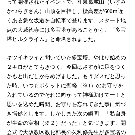
って開催されたイベントで、和泉葛城山（いずみ
かつらぎさん）山頂を目指し、標高差が600ｍ近
くある急な坂道を自転車で登ります。スタート地
点の大威徳寺には多宝塔があることから、「多宝
塔ヒルクライム」と命名されました。
キツイキツイと聞いていた多宝塔。やはり始めの
２キロがとてもきつく、今回はさすがに足をつく
かもと出だしからめげました。もうダメだと思っ
た時、いつもポケットに聖経（※1）のお守りを
入れているのでそれに向かって神様助けてー！と
思いを込めた瞬間、お守りを忘れてきた事に気づ
き愕然とします。しかしまた次の瞬間、「私自身
が生命の実相（※２）だった」と気づきます。開
会式で大阪教区教化部長の久利修先生が多宝塔の