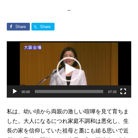
Share
Share
動
画
プ
レ
ー
00:00
07:33
ヤ
ー
私は、幼い頃から両親の激しい喧嘩を見て育ちま
した。大人になるにつれ家庭不調和は悪化し、生
長の家を信仰していた祖母と藁にも縋る思いで近