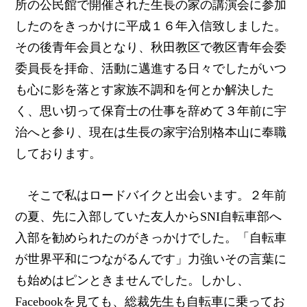
所の公民館で開催された生長の家の講演会に参加
したのをきっかけに平成１６年入信致しました。
その後青年会員となり、秋田教区で教区青年会委
委員長を拝命、活動に邁進する日々でしたがいつ
も心に影を落とす家族不調和を何とか解決した
く、思い切って保育士の仕事を辞めて３年前に宇
治へと参り、現在は生長の家宇治別格本山に奉職
しております。
そこで私はロードバイクと出会います。２年前
の夏、先に入部していた友人からSNI自転車部へ
入部を勧められたのがきっかけでした。「自転車
が世界平和につながるんです」力強いその言葉に
も始めはピンときませんでした。しかし、
Facebookを見ても、総裁先生も自転車に乗ってお