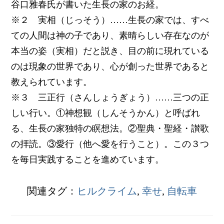
谷口雅春氏が書いた生長の家のお経。
※２ 実相（じっそう）……生長の家では、すべ
ての人間は神の子であり、素晴らしい存在なのが
本当の姿（実相）だと説き、目の前に現れている
のは現象の世界であり、心が創った世界であると
教えられています。
※３ 三正行（さんしょうぎょう）……三つの正
しい行い。①神想観（しんそうかん）と呼ばれ
る、生長の家独特の瞑想法。②聖典・聖経・讃歌
の拝読。③愛行（他へ愛を行うこと）。この３つ
を毎日実践することを進めています。
関連タグ：
ヒルクライム
,
幸せ
,
自転車