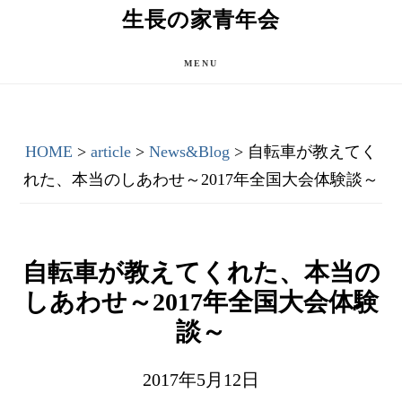
Skip
Skip
生長の家青年会
to
to
main
primary
MENU
content
sidebar
HOME
>
article
>
News&Blog
> 自転車が教えてく
れた、本当のしあわせ～2017年全国大会体験談～
自転車が教えてくれた、本当の
しあわせ～2017年全国大会体験
談～
2017年5月12日