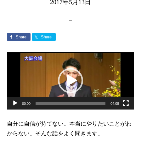
2017年5月13日
Share
Share
動
画
プ
レ
ー
00:00
04:08
ヤ
ー
自分に自信が持てない。本当にやりたいことがわ
からない。そんな話をよく聞きます。