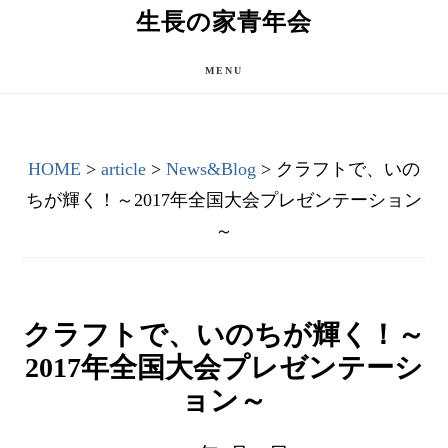
Skip
Skip
生長の家青年会
to
to
main
primary
MENU
content
sidebar
HOME
>
article
>
News&Blog
> クラフトで、いの
ちが輝く！～2017年全国大会プレゼンテーション
～
クラフトで、いのちが輝く！～
2017年全国大会プレゼンテーシ
ョン～