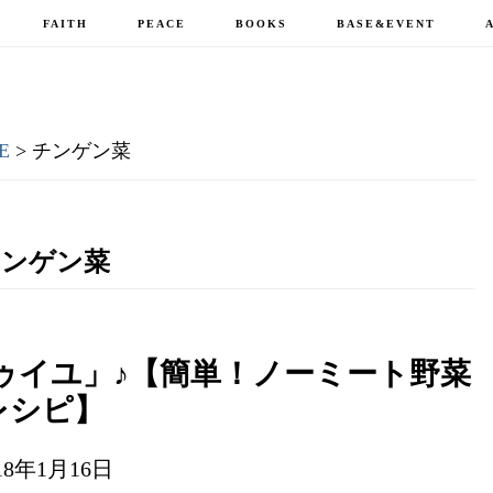
FAITH
PEACE
BOOKS
BASE&EVENT
E
> チンゲン菜
チンゲン菜
ゥイユ」♪【簡単！ノーミート野菜
レシピ】
18年1月16日