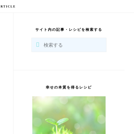
ARTICLE
最
初
の
サイト内の記事・レシピを検索する
サ
イ
検
ド
バ
索
ー
す
る
幸せの本質を得るレシピ