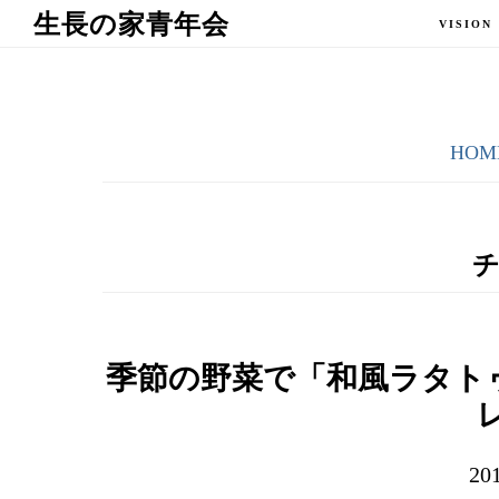
Skip
Skip
生長の家青年会
VISION
to
to
main
primary
content
sidebar
HOM
季節の野菜で「和風ラタト
20