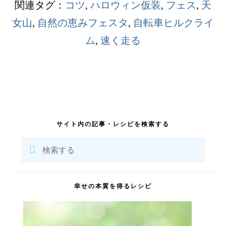
関連タグ：
コツ
,
ハロウィン仮装
,
フェス
,
天
女山
,
自然の恵みフェスタ
,
自転車ヒルクライ
ム
,
速く走る
最
初
サイト内の記事・レシピを検索する
の
サ
検
イ
索
ド
バ
す
ー
る
幸せの本質を得るレシピ