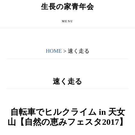
Skip
Skip
生長の家青年会
to
to
main
primary
MENU
content
sidebar
HOME
> 速く走る
速く走る
自転車でヒルクライム in 天女
山【自然の恵みフェスタ2017】