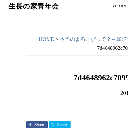
Skip
Skip
生長の家青年会
VISION
to
to
main
primary
content
sidebar
HOME
>
本当のよろこびって？～201
7d4648962c70
7d4648962c7099
20
Share
Share