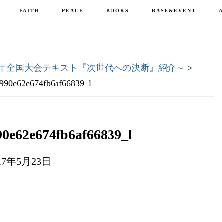
FAITH
PEACE
BOOKS
BASE&EVENT
7年全国大会テキスト『次世代への決断』紹介～
>
990e62e674fb6af66839_l
0e62e674fb6af66839_l
17年5月23日