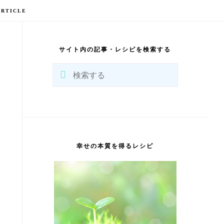
ARTICLE
最
初
の
サイト内の記事・レシピを検索する
サ
イ
検
ド
バ
索
ー
す
る
幸せの本質を得るレシピ